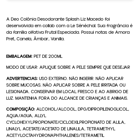
A Deo Colônia Desodorante Splash Liz Macedo foi 
desenvolvida em collab com a Le Sénéchal. Sua fragrância é 
da família olfativa Frutal Especiada. Possui notas de Amora 
Pret, Canela, Âmbar, Vanilla.
EMBALAGEM:
PET DE 200ML
MODO DE USAR: APLIQUE SOBRE A PELE SEMPRE QUE DESEJAR
ADVERTENCIAS:
USO EXTERNO. NÃO INGERIR. NÃO APLICAR
SOBRE MUCOSAS. NÃO APLICAR SOBRE A PELE IRRITADA OU
LESIONADA. CONSERVAR EM LOCAL FRESCO E AO ABRIGO DE
LUZ. MANTENHA FORA DO ALCANCE DE CRIANÇAS E ANIMAIS.
COMPOSIÇÃO:
ALCOHOL/ALCOOL, DPG/DIPROPILENOGLICOL,
AQUA/AGUA, ALLYL
CYCLOHEXYLPROPIONATE/CICLOEXILPROPIONATO DE ALILA,
LINALYL ACETATE/ACETATO DE LINALILA, TETRAMETHYL
ACETYLOCTAHYDRONAPHTHALENES/TETRAMETIL