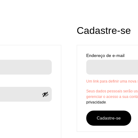
Cadastre-se
Endereço de e-mail
Um link para definir uma nova
Seus dados pessoais serão usa
gerenciar o acesso a sua cont
privacidade
.
Cadastre-se